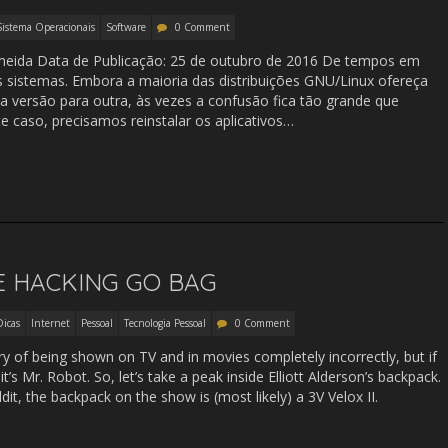
Sistema Operacionais
Software
0 Comment
meida Data de Publicação: 25 de outubro de 2016 De tempos em
 sistemas. Embora a maioria das distribuições GNU/Linux ofereça
a versão para outra, às vezes a confusão fica tão grande que
 caso, precisamos reinstalar os aplicativos…
E HACKING GO BAG
Dicas
Internet
Pessoal
Tecnologia Pessoal
0 Comment
y of being shown on TV and in movies completely incorrectly, but if
’s Mr. Robot. So, let’s take a peak inside Elliott Alderson’s backpack.
, the backpack on the show is (most likely) a 3V Velox II.