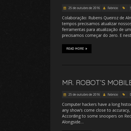
25 de outubro de 2016
Fabricio
Colaboração: Rubens Queiroz de Al
tempos precisamos atualizar nossos
ferramentas para atualização de um
precisamos começar do zero. E neste
READ MORE
MR. ROBOT’S MOBIL
25 de outubro de 2016
Fabricio
Computer hackers have a long histor
any show’s come close to accuracy, it
According to some snoopers on Reddit
Alongside…