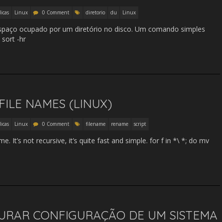
dicas
Linux
0 Comment
diretorio
du
Linux
paço ocupado por um diretório no disco. Um comando simples
 sort -hr
FILE NAMES (LINUX)
dicas
Linux
0 Comment
filename
rename
script
It’s not recursive, it’s quite fast and simple. for f in *\ *; do mv
AURAR CONFIGURAÇÃO DE UM SISTEMA