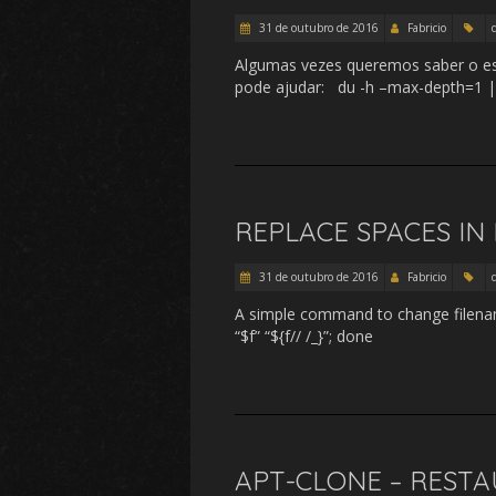
31 de outubro de 2016
Fabricio
Algumas vezes queremos saber o es
pode ajudar: du -h –max-depth=1 |
REPLACE SPACES IN 
31 de outubro de 2016
Fabricio
A simple command to change filename. 
“$f” “${f// /_}”; done
APT-CLONE – REST