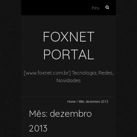
Pesquisar
por:
FOXNET
PORTAL
[www.foxnet.com.br] Tecnologia, Redes,
Novidades
Home
/
Mês:
dezembro 2013
Mês:
dezembro
2013