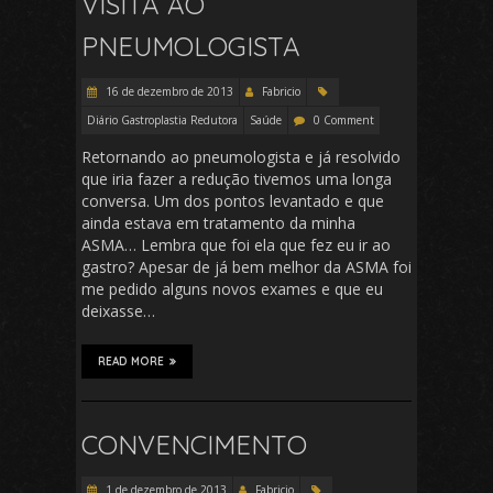
VISITA AO
PNEUMOLOGISTA
16 de dezembro de 2013
Fabricio
Diário Gastroplastia Redutora
Saúde
0 Comment
Retornando ao pneumologista e já resolvido
que iria fazer a redução tivemos uma longa
conversa. Um dos pontos levantado e que
ainda estava em tratamento da minha
ASMA… Lembra que foi ela que fez eu ir ao
gastro? Apesar de já bem melhor da ASMA foi
me pedido alguns novos exames e que eu
deixasse…
READ MORE
CONVENCIMENTO
1 de dezembro de 2013
Fabricio