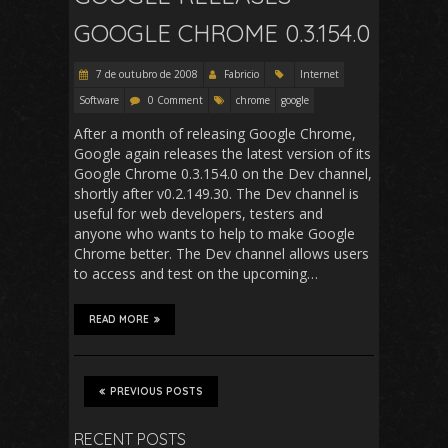
GOOGLE CHROME 0.3.154.0
7 de outubro de 2008
Fabricio
Internet
Software
0 Comment
chrome
google
After a month of releasing Google Chrome,
Google again releases the latest version of its
Google Chrome 0.3.154.0 on the Dev channel,
shortly after v0.2.149.30. The Dev channel is
useful for web developers, testers and
anyone who wants to help to make Google
Chrome better. The Dev channel allows users
to access and test on the upcoming…
READ MORE
PREVIOUS POSTS
RECENT POSTS