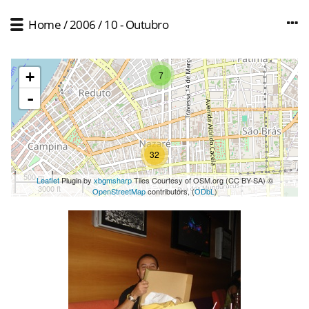
Home
/
2006
/
10 - Outubro
+
7
-
32
500 m
Leaflet
Plugin by
xbgmsharp
Tiles Courtesy of OSM.org (CC BY-SA) ©
3000 ft
OpenStreetMap
contributors, (
ODbL
)